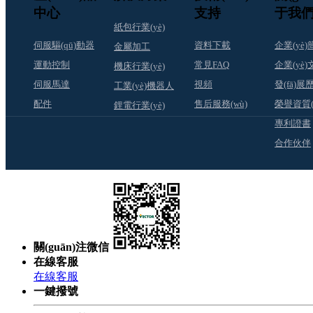
中心
支持
于我
紙包行業(yè)
伺服驅(qū)動器
資料下載
企業(yè)
金屬加工
運動控制
常見FAQ
企業(yè)
機床行業(yè)
伺服馬達
視頻
發(fā)展
工業(yè)機器人
配件
售后服務(wù)
榮譽資質(z
鋰電行業(yè)
專利證書
合作伙伴
關(guān)注微信
在線客服
在線客服
一鍵撥號