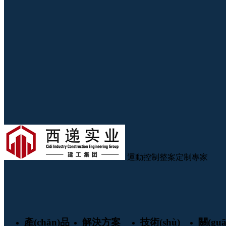
運動控制整案定制專家
產(chǎn)品
解決方案
技術(shù)
關(guā