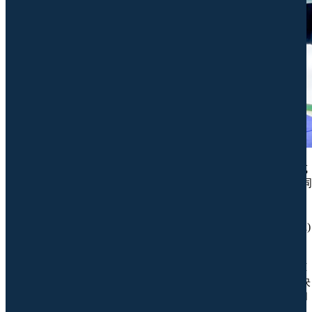
特別是應(yīng)用到水墨印刷機(jī)上的整套解決方案，成
為客戶關(guān)注并深入溝通的焦點(diǎn)。其中，前緣送紙伺
服系統(tǒng)在高精度高速度方面達(dá)到國(guó)際領(lǐng)先
水平，速度最快能達(dá)到400米/每分鐘，精度達(dá)到正負
(fù)1毫米;無限開槽方案，分為單刀和雙刀，速度最快可達(dá)
到120米/每分鐘，精度可以做到正負(fù)1毫米。
而獨(dú)立模切創(chuàng)新地將程序集成在伺服的ARM
中，不用額外再增加運(yùn)動(dòng)控制器，一定程度上解決
了模切對(duì)印刷造成的抖動(dòng)影響，大幅提升了精度和
速度，精度可以做到正負(fù)0.5毫米，速度做到300片/每分