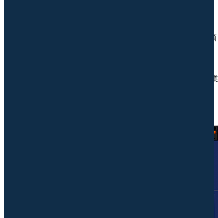
鐘。
威科達(dá)自主研發(fā)的運(yùn)動(dòng)控制產(chǎn)品
和伺服系統(tǒng)，精度、速度和穩(wěn)定性等性能高于同類
產(chǎn)品，深度解決了設(shè)備自動(dòng)化控制難題，為
工業(yè)生產(chǎn)大幅提高效率、保證精度以及持續(xù)穩
(wěn)定運(yùn)行。而且還提供一站式整體解決方案，以及提
供售前、售中、售后全鏈條技術(shù)服務(wù)支持，助力企業
(yè)增強(qiáng)在市場(chǎng)中的競(jìng)爭(zhēng)力。