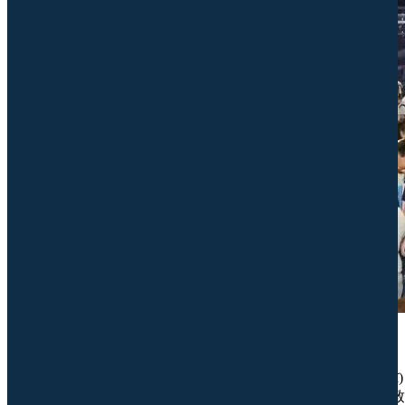
定位于服務(wù)中高端設(shè)備制造商的威科達(dá)，為
展會(huì)帶來了應(yīng)用到水墨印刷機(jī)的前緣送紙方案、
無限開槽方案、圓壓圓獨(dú)立模切方案，以及高速裱紙機(jī)
方案、全自動(dòng)釘箱機(jī)方案、平壓平模切機(jī)方案，致